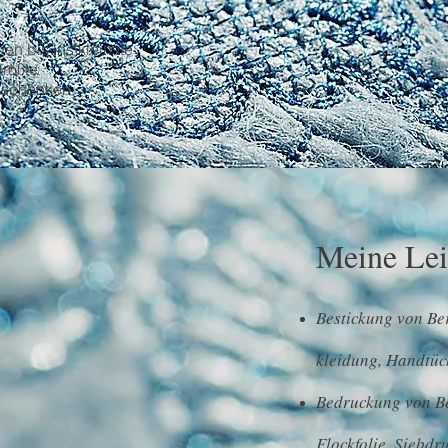
n bis ins kleinste
größte
 schenken.
Meine Lei
Bestickung von Be
kleidung, Handtüch
Bedruckung von Be
Flockfolie, Siebd