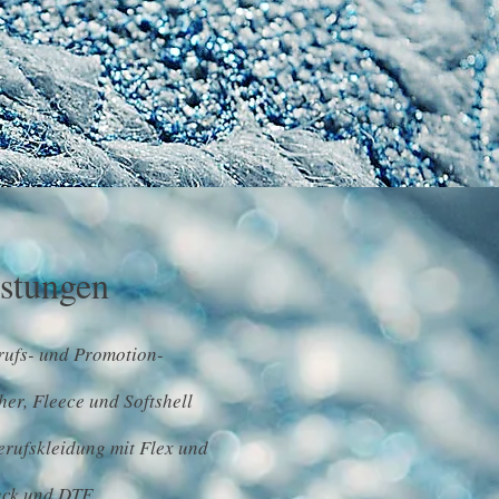
stungen
rufs- und Promotion-
er, Fleece und Softshell
rufskleidung mit Flex und
ruck und DTF