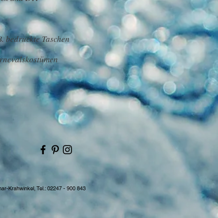
B. bedruckte Taschen
arnevalskostümen
mar-Krahwinkel,
Tel.: 02247 - 900 843