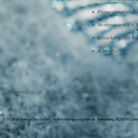
Promotionartikel
Werbeware wie z. 
Bestickung von K
& mehr...
IMPRESSUM
|
AGB
|
DATENSCHUTZERKLÄRUNG
© 2026 Stickdesign Van Gelder,
info@stickdesign-vangelder.de
,
Nelkenweg 21
, 53797 Loh